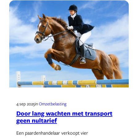
4 sep 2025
in
Omzetbelasting
Door lang wachten met transport
geen nultarief
Een paardenhandelaar verkoopt vier