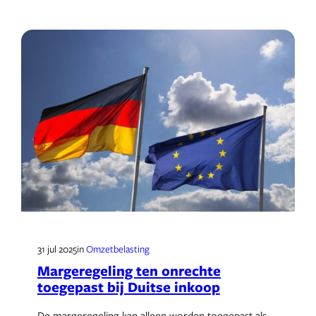
31 jul 2025
in
Omzetbelasting
Margeregeling ten onrechte
toegepast bij Duitse inkoop
De margeregeling kan alleen worden toegepast als