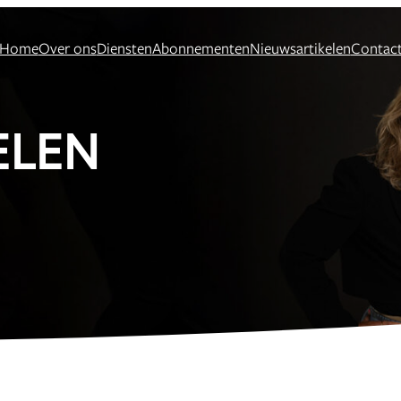
Home
Over ons
Diensten
Abonnementen
Nieuwsartikelen
Contac
ELEN