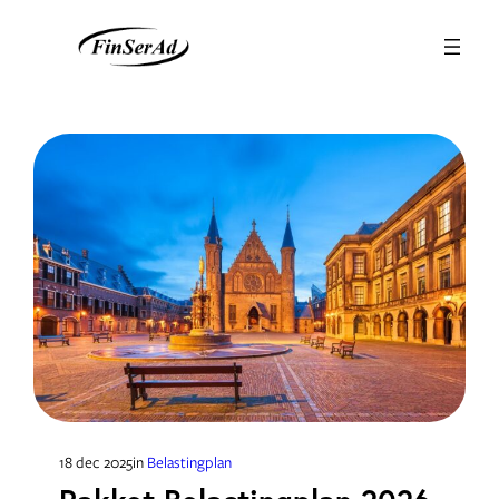
Ga
naar
de
inhoud
18 dec 2025
in
Belastingplan