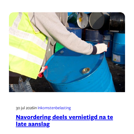
30 jul 2026
in
Inkomstenbelasting
Navordering deels vernietigd na te
late aanslag