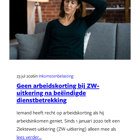
23 jul 2026
in
Inkomstenbelasting
Geen arbeidskorting bij ZW-
uitkering na beëindigde
dienstbetrekking
Iemand heeft recht op arbeidskorting als hij
arbeidsinkomen geniet. Sinds 1 januari 2020 telt een
Ziektewet-uitkering (ZW-uitkering) alleen mee als
lees verder…