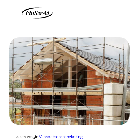
Ga
naar
de
inhoud
4 sep 2025
in
Vennootschapsbelasting