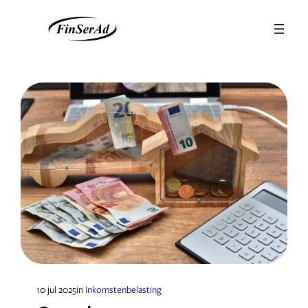
Ga
naar
de
inhoud
10 jul 2025
in
Inkomstenbelasting