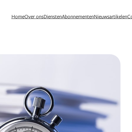
Home
Over ons
Diensten
Abonnementen
Nieuwsartikelen
C