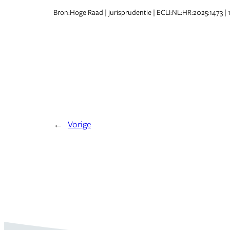
Bron:Hoge Raad | jurisprudentie | ECLI:NL:HR:2025:1473 | 
←
Vorige